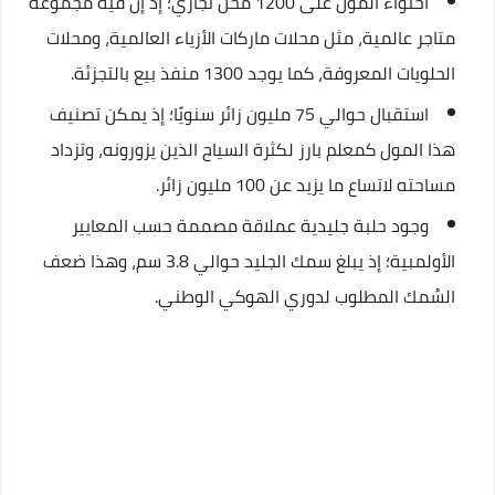
احتواء المول على 1200 محل تجاري؛ إذ إن فيه مجموعة
متاجر عالمية، مثل محلات ماركات الأزياء العالمية، ومحلات
الحلويات المعروفة، كما يوجد 1300 منفذ بيع بالتجزئة.
استقبال حوالي 75 مليون زائر سنويًا؛ إذ يمكن تصنيف
هذا المول كمعلم بارز لكثرة السياح الذين يزورونه، وتزداد
مساحته لاتساع ما يزيد عن 100 مليون زائر.
وجود حلبة جليدية عملاقة مصممة حسب المعايير
الأولمبية؛ إذ يبلغ سمك الجليد حوالي 3.8 سم، وهذا ضعف
السُمك المطلوب لدوري الهوكي الوطني.